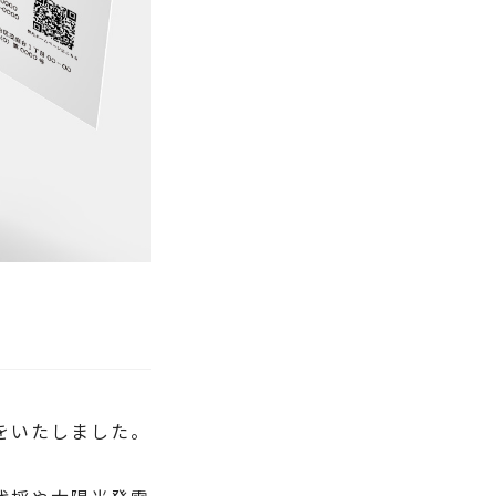
をいた
しました
。