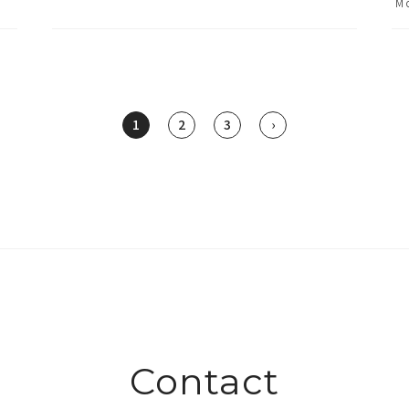
M
1
2
3
›
Contact